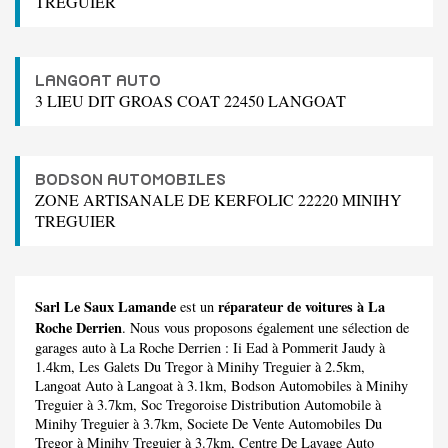
TREGUIER
LANGOAT AUTO
3 LIEU DIT GROAS COAT 22450 LANGOAT
BODSON AUTOMOBILES
ZONE ARTISANALE DE KERFOLIC 22220 MINIHY
TREGUIER
Sarl Le Saux Lamande
réparateur de voitures à La
est un
Roche Derrien
. Nous vous proposons également une sélection de
garages auto à La Roche Derrien :
Ii Ead
à Pommerit Jaudy à
1.4km,
Les Galets Du Tregor
à Minihy Treguier à 2.5km,
Langoat Auto
à Langoat à 3.1km,
Bodson Automobiles
à Minihy
Treguier à 3.7km,
Soc Tregoroise Distribution Automobile
à
Minihy Treguier à 3.7km,
Societe De Vente Automobiles Du
Tregor
à Minihy Treguier à 3.7km,
Centre De Lavage Auto