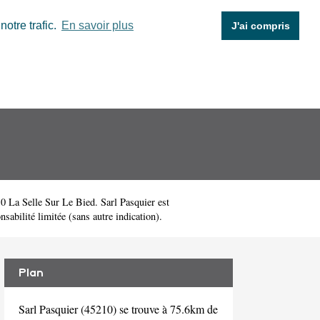
otre trafic.
En savoir plus
J'ai compris
 La Selle Sur Le Bied. Sarl Pasquier est
abilité limitée (sans autre indication).
Plan
Sarl Pasquier (45210) se trouve à 75.6km de