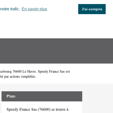
otre trafic.
En savoir plus
J'ai compris
rasbourg 76600 Le Havre. Speedy France Sas est
é par actions simplifiée.
Plan
Speedy France Sas (76600) se trouve à