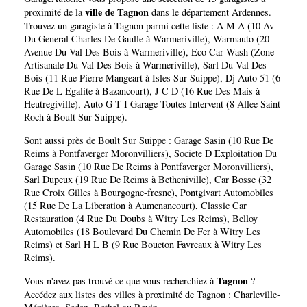
ville de Tagnon
proximité de la
dans le département
Ardennes
.
Trouvez un garagiste à Tagnon parmi cette liste :
A M A (10 Av
Du General Charles De Gaulle à Warmeriville)
,
Warmauto (20
Avenue Du Val Des Bois à Warmeriville)
,
Eco Car Wash (Zone
Artisanale Du Val Des Bois à Warmeriville)
,
Sarl Du Val Des
Bois (11 Rue Pierre Mangeart à Isles Sur Suippe)
,
Dj Auto 51 (6
Rue De L Egalite à Bazancourt)
,
J C D (16 Rue Des Mais à
Heutregiville)
,
Auto G T I Garage Toutes Intervent (8 Allee Saint
Roch à Boult Sur Suippe)
.
Sont aussi près de Boult Sur Suippe :
Garage Sasin (10 Rue De
Reims à Pontfaverger Moronvilliers)
,
Societe D Exploitation Du
Garage Sasin (10 Rue De Reims à Pontfaverger Moronvilliers)
,
Sarl Dupeux (19 Rue De Reims à Betheniville)
,
Car Bosse (32
Rue Croix Gilles à Bourgogne-fresne)
,
Pontgivart Automobiles
(15 Rue De La Liberation à Aumenancourt)
,
Classic Car
Restauration (4 Rue Du Doubs à Witry Les Reims)
,
Belloy
Automobiles (18 Boulevard Du Chemin De Fer à Witry Les
Reims)
et
Sarl H L B (9 Rue Boucton Favreaux à Witry Les
Reims)
.
Tagnon
Vous n'avez pas trouvé ce que vous recherchiez à
?
Accédez aux listes des villes à proximité de Tagnon :
Charleville-