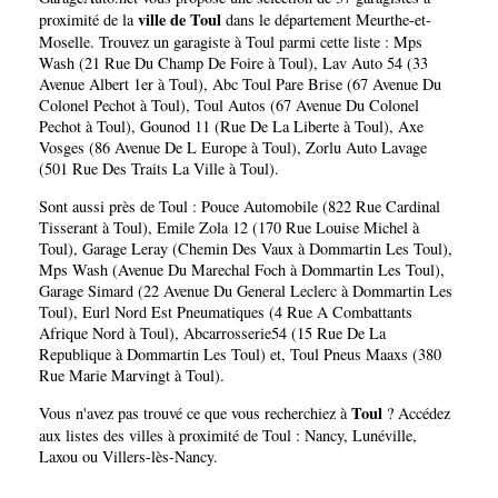
ville de Toul
proximité de la
dans le département
Meurthe-et-
Moselle
. Trouvez un garagiste à Toul parmi cette liste :
Mps
Wash (21 Rue Du Champ De Foire à Toul)
,
Lav Auto 54 (33
Avenue Albert 1er à Toul)
,
Abc Toul Pare Brise (67 Avenue Du
Colonel Pechot à Toul)
,
Toul Autos (67 Avenue Du Colonel
Pechot à Toul)
,
Gounod 11 (Rue De La Liberte à Toul)
,
Axe
Vosges (86 Avenue De L Europe à Toul)
,
Zorlu Auto Lavage
(501 Rue Des Traits La Ville à Toul)
.
Sont aussi près de Toul :
Pouce Automobile (822 Rue Cardinal
Tisserant à Toul)
,
Emile Zola 12 (170 Rue Louise Michel à
Toul)
,
Garage Leray (Chemin Des Vaux à Dommartin Les Toul)
,
Mps Wash (Avenue Du Marechal Foch à Dommartin Les Toul)
,
Garage Simard (22 Avenue Du General Leclerc à Dommartin Les
Toul)
,
Eurl Nord Est Pneumatiques (4 Rue A Combattants
Afrique Nord à Toul)
,
Abcarrosserie54 (15 Rue De La
Republique à Dommartin Les Toul)
et,
Toul Pneus Maaxs (380
Rue Marie Marvingt à Toul)
.
Toul
Vous n'avez pas trouvé ce que vous recherchiez à
? Accédez
aux listes des villes à proximité de Toul :
Nancy
,
Lunéville
,
Laxou
ou
Villers-lès-Nancy
.