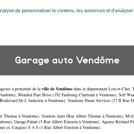
nalyse de personnaliser le contenu, les annonces et d'analyser n
Garage auto Vendôme
ville de Vendôme
gistes à proximité de la
dans le département
Loir-et-Cher
. 
 Vendome)
,
Mondial Pare Brise (192 Faubourg Chartrain à Vendome)
,
Self Was
Boulevard De L Industrie à Vendome)
,
Vendome Pneus Services (27 B Rue De 
ert Thomas à Vendome)
,
Vendom Auto (Rue Albert Thomas à Vendome)
,
Mvd 
endome)
,
Garage Palant (5 Rue Albert Einstein à Vendome)
,
Agence Richard Pa
me)
et,
Carglass S A S (1 Rue Albert Einstein à Vendome)
.