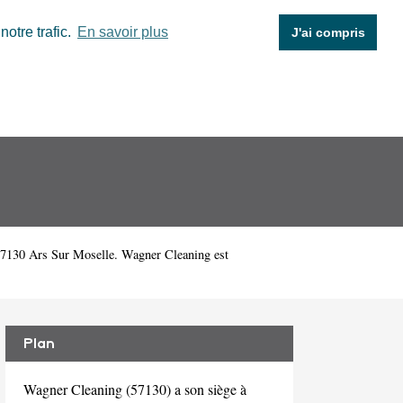
otre trafic.
En savoir plus
J'ai compris
57130 Ars Sur Moselle. Wagner Cleaning est
Plan
Wagner Cleaning (57130) a son siège à