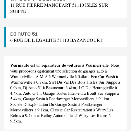
11 RUE PIERRE MANGEART 51110 ISLES SUR
SUIPPE
DJ AUTO 51
6 RUE DE L EGALITE 51110 BAZANCOURT
Warmauto
réparateur de voitures à Warmeriville
est un
. Nous
vous proposons également une sélection de garages auto à
Warmeriville :
A M A
à Warmeriville à 0.4km,
Eco Car Wash
à
Warmeriville à 0.7km,
Sarl Du Val Des Bois
à Isles Sur Suippe à
0.9km,
Dj Auto 51
à Bazancourt à 4km,
J C D
à Heutregiville à
4.4km,
Auto G T I Garage Toutes Intervent
à Boult Sur Suippe à
5.4km,
Garage Sasin
à Pontfaverger Moronvilliers à 9.1km,
Societe D Exploitation Du Garage Sasin
à Pontfaverger
Moronvilliers à 9.1km,
Classic Car Restauration
à Witry Les
Reims à 9.4km et
Belloy Automobiles
à Witry Les Reims à
9.5km.