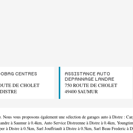
OBAG CENTRES
ASSISTANCE AUTO
O
DEPANNAGE LANDRE
ROUTE DE CHOLET
750 ROUTE DE CHOLET
 DISTRE
49400 SAUMUR
e
. Nous vous proposons également une sélection de garages auto à Distre :
Car
Landre
à Saumur à 0.4km,
Auto Service Distreenne
à Distre à 0.4km,
Youngtim
per
à Distre à 0.5km,
Sarl Jouffriault
à Distre à 0.5km,
Sarl Beau Frederic
à Di