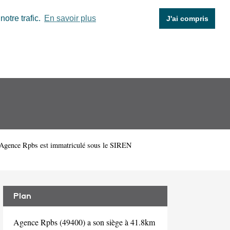
otre trafic.
En savoir plus
J'ai compris
 Agence Rpbs est immatriculé sous le SIREN
Plan
Agence Rpbs (49400) a son siège à 41.8km