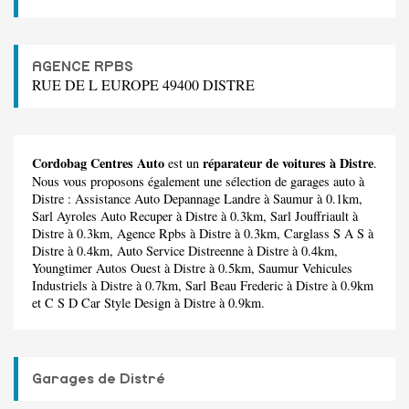
AGENCE RPBS
RUE DE L EUROPE 49400 DISTRE
Cordobag Centres Auto
réparateur de voitures à Distre
est un
.
Nous vous proposons également une sélection de garages auto à
Distre :
Assistance Auto Depannage Landre
à Saumur à 0.1km,
Sarl Ayroles Auto Recuper
à Distre à 0.3km,
Sarl Jouffriault
à
Distre à 0.3km,
Agence Rpbs
à Distre à 0.3km,
Carglass S A S
à
Distre à 0.4km,
Auto Service Distreenne
à Distre à 0.4km,
Youngtimer Autos Ouest
à Distre à 0.5km,
Saumur Vehicules
Industriels
à Distre à 0.7km,
Sarl Beau Frederic
à Distre à 0.9km
et
C S D Car Style Design
à Distre à 0.9km.
Garages de Distré