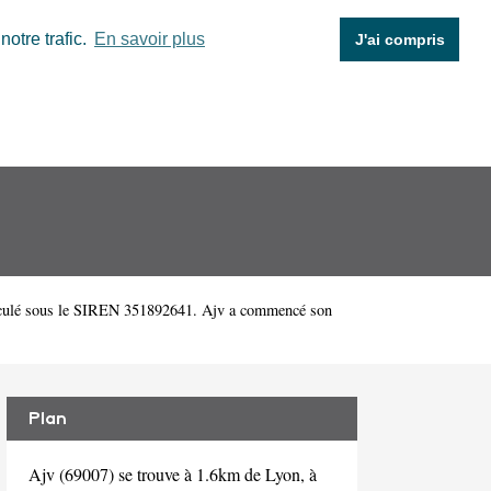
otre trafic.
En savoir plus
J'ai compris
iculé sous le SIREN 351892641. Ajv a commencé son
Plan
Ajv (69007) se trouve à 1.6km de Lyon, à