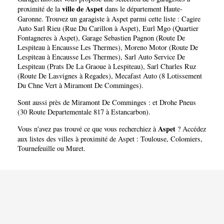
ville de Aspet
proximité de la
dans le département
Haute-
Garonne
. Trouvez un garagiste à Aspet parmi cette liste :
Cagire
Auto Sarl Rieu (Rue Du Carillon à Aspet)
,
Eurl Mgo (Quartier
Fontagneres à Aspet)
,
Garage Sebastien Pagnon (Route De
Lespiteau à Encausse Les Thermes)
,
Moreno Motor (Route De
Lespiteau à Encausse Les Thermes)
,
Sarl Auto Service De
Lespiteau (Prats De La Graoue à Lespiteau)
,
Sarl Charles Ruz
(Route De Lasvignes à Regades)
,
Mecafast Auto (8 Lotissement
Du Chne Vert à Miramont De Comminges)
.
Sont aussi près de Miramont De Comminges : et
Drohe Pneus
(30 Route Departementale 817 à Estancarbon)
.
Aspet
Vous n'avez pas trouvé ce que vous recherchiez à
? Accédez
aux listes des villes à proximité de Aspet :
Toulouse
,
Colomiers
,
Tournefeuille
ou
Muret
.