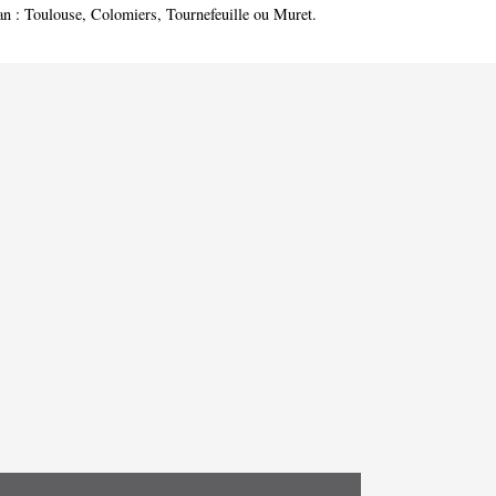
an :
Toulouse
,
Colomiers
,
Tournefeuille
ou
Muret
.