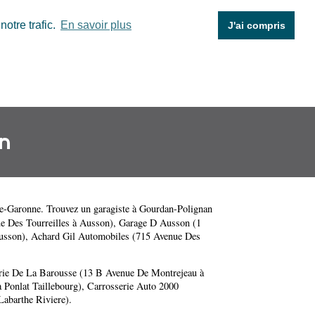
otre trafic.
En savoir plus
J'ai compris
n
e-Garonne
. Trouvez un garagiste à Gourdan-Polignan
 Des Tourreilles à Ausson)
,
Garage D Ausson (1
usson)
,
Achard Gil Automobiles (715 Avenue Des
rie De La Barousse (13 B Avenue De Montrejeau à
Ponlat Taillebourg)
,
Carrosserie Auto 2000
Labarthe Riviere)
.