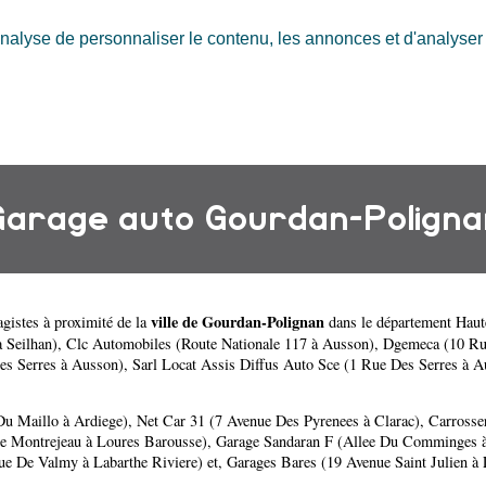
nalyse de personnaliser le contenu, les annonces et d'analyser n
Garage auto Gourdan-Poligna
ville de Gourdan-Polignan
gistes à proximité de la
dans le département
Haut
 Seilhan)
,
Clc Automobiles (Route Nationale 117 à Ausson)
,
Dgemeca (10 Rue
es Serres à Ausson)
,
Sarl Locat Assis Diffus Auto Sce (1 Rue Des Serres à A
u Maillo à Ardiege)
,
Net Car 31 (7 Avenue Des Pyrenees à Clarac)
,
Carrosse
e Montrejeau à Loures Barousse)
,
Garage Sandaran F (Allee Du Comminges à 
ue De Valmy à Labarthe Riviere)
et,
Garages Bares (19 Avenue Saint Julien à 