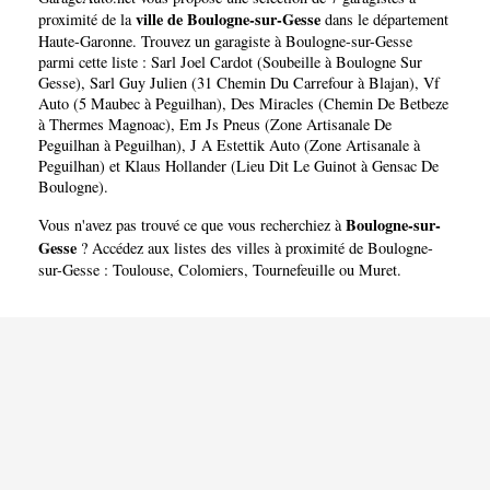
Gesse
ville de Boulogne-sur-Gesse
proximité de la
dans le département
Haute-Garonne
. Trouvez un garagiste à Boulogne-sur-Gesse
parmi cette liste :
Sarl Joel Cardot (Soubeille à Boulogne Sur
Gesse)
,
Sarl Guy Julien (31 Chemin Du Carrefour à Blajan)
,
Vf
Auto (5 Maubec à Peguilhan)
,
Des Miracles (Chemin De Betbeze
à Thermes Magnoac)
,
Em Js Pneus (Zone Artisanale De
Peguilhan à Peguilhan)
,
J A Estettik Auto (Zone Artisanale à
Peguilhan)
et
Klaus Hollander (Lieu Dit Le Guinot à Gensac De
Boulogne)
.
Boulogne-sur-
Vous n'avez pas trouvé ce que vous recherchiez à
Gesse
? Accédez aux listes des villes à proximité de Boulogne-
sur-Gesse :
Toulouse
,
Colomiers
,
Tournefeuille
ou
Muret
.