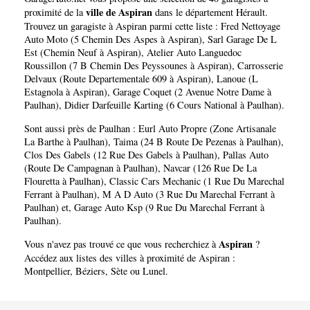
ville de Aspiran
proximité de la
dans le département
Hérault
.
Trouvez un garagiste à Aspiran parmi cette liste :
Fred Nettoyage
Auto Moto (5 Chemin Des Aspes à Aspiran)
,
Sarl Garage De L
Est (Chemin Neuf à Aspiran)
,
Atelier Auto Languedoc
Roussillon (7 B Chemin Des Peyssounes à Aspiran)
,
Carrosserie
Delvaux (Route Departementale 609 à Aspiran)
,
Lanoue (L
Estagnola à Aspiran)
,
Garage Coquet (2 Avenue Notre Dame à
Paulhan)
,
Didier Darfeuille Karting (6 Cours National à Paulhan)
.
Sont aussi près de Paulhan :
Eurl Auto Propre (Zone Artisanale
La Barthe à Paulhan)
,
Taima (24 B Route De Pezenas à Paulhan)
,
Clos Des Gabels (12 Rue Des Gabels à Paulhan)
,
Pallas Auto
(Route De Campagnan à Paulhan)
,
Navcar (126 Rue De La
Flouretta à Paulhan)
,
Classic Cars Mechanic (1 Rue Du Marechal
Ferrant à Paulhan)
,
M A D Auto (3 Rue Du Marechal Ferrant à
Paulhan)
et,
Garage Auto Ksp (9 Rue Du Marechal Ferrant à
Paulhan)
.
Aspiran
Vous n'avez pas trouvé ce que vous recherchiez à
?
Accédez aux listes des villes à proximité de Aspiran :
Montpellier
,
Béziers
,
Sète
ou
Lunel
.