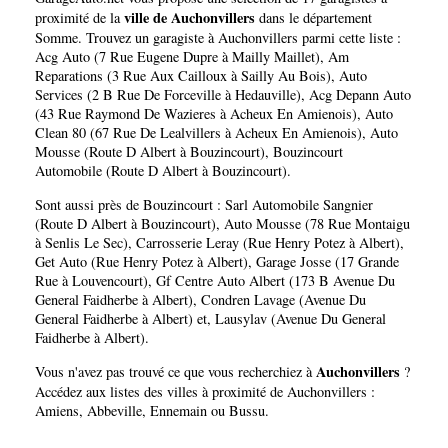
ville de Auchonvillers
proximité de la
dans le département
Somme
. Trouvez un garagiste à Auchonvillers parmi cette liste :
Acg Auto (7 Rue Eugene Dupre à Mailly Maillet)
,
Am
Reparations (3 Rue Aux Cailloux à Sailly Au Bois)
,
Auto
Services (2 B Rue De Forceville à Hedauville)
,
Acg Depann Auto
(43 Rue Raymond De Wazieres à Acheux En Amienois)
,
Auto
Clean 80 (67 Rue De Lealvillers à Acheux En Amienois)
,
Auto
Mousse (Route D Albert à Bouzincourt)
,
Bouzincourt
Automobile (Route D Albert à Bouzincourt)
.
Sont aussi près de Bouzincourt :
Sarl Automobile Sangnier
(Route D Albert à Bouzincourt)
,
Auto Mousse (78 Rue Montaigu
à Senlis Le Sec)
,
Carrosserie Leray (Rue Henry Potez à Albert)
,
Get Auto (Rue Henry Potez à Albert)
,
Garage Josse (17 Grande
Rue à Louvencourt)
,
Gf Centre Auto Albert (173 B Avenue Du
General Faidherbe à Albert)
,
Condren Lavage (Avenue Du
General Faidherbe à Albert)
et,
Lausylav (Avenue Du General
Faidherbe à Albert)
.
Auchonvillers
Vous n'avez pas trouvé ce que vous recherchiez à
?
Accédez aux listes des villes à proximité de Auchonvillers :
Amiens
,
Abbeville
,
Ennemain
ou
Bussu
.