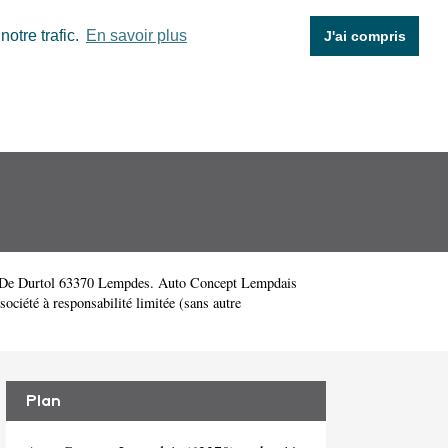
otre trafic.
En savoir plus
J'ai compris
e De Durtol 63370 Lempdes. Auto Concept Lempdais
ciété à responsabilité limitée (sans autre
Plan