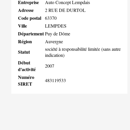
Entreprise
Auto Concept Lempdais
Adresse
2 RUE DE DURTOL
Code postal
63370
Ville
LEMPDES
Département
Puy de Dôme
Région
Auvergne
société à responsabilité limitée (sans autre
Statut
indication)
Début
2007
d'activité
Numéro
483119533
SIRET