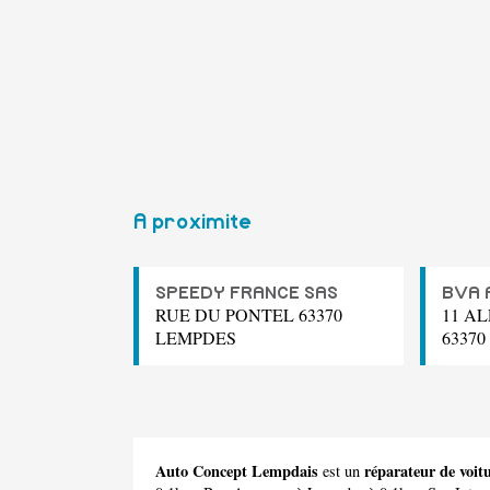
A proximite
SPEEDY FRANCE SAS
BVA 
RUE DU PONTEL 63370
11 A
LEMPDES
6337
Auto Concept Lempdais
réparateur de voi
est un