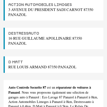
ACTION AUTOMOBILES LIMOGES
3 AVENUE DU PRESIDENT SADI CARNOT 87350
PANAZOL
DESTRESSAUTO
16 RUE GUILLAUME APOLLINAIRE 87350
PANAZOL
D MATT
RUE LOUIS ARMAND 87350 PANAZOL
Auto Controle Securite 87
réparateur de voitures à
est un
Panazol
. Nous vous proposons également une sélection de
garages auto à Panazol :
Eco Lavage 87 Panazol
à Panazol à 0km,
Action Automobiles Limoges
à Panazol à 0km,
Destressauto
à
Panazol à 0.4km,
D Matt
à Panazol à 0.5km,
Le Relais De