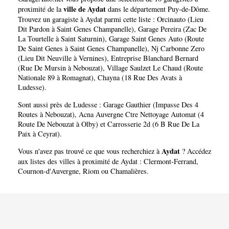
ville de Aydat
proximité de la
dans le département
Puy-de-Dôme
.
Trouvez un garagiste à Aydat parmi cette liste :
Orcinauto (Lieu
Dit Pardon à Saint Genes Champanelle)
,
Garage Pereira (Zac De
La Tourtelle à Saint Saturnin)
,
Garage Saint Genes Auto (Route
De Saint Genes à Saint Genes Champanelle)
,
Nj Carbonne Zero
(Lieu Dit Neuville à Vernines)
,
Entreprise Blanchard Bernard
(Rue De Mursin à Nebouzat)
,
Village Saulzet Le Chaud (Route
Nationale 89 à Romagnat)
,
Chayna (18 Rue Des Avats à
Ludesse)
.
Sont aussi près de Ludesse :
Garage Gauthier (Impasse Des 4
Routes à Nebouzat)
,
Acna Auvergne Ctre Nettoyage Automat (4
Route De Nebouzat à Olby)
et
Carrosserie 2d (6 B Rue De La
Paix à Ceyrat)
.
Aydat
Vous n'avez pas trouvé ce que vous recherchiez à
? Accédez
aux listes des villes à proximité de Aydat :
Clermont-Ferrand
,
Cournon-d'Auvergne
,
Riom
ou
Chamalières
.