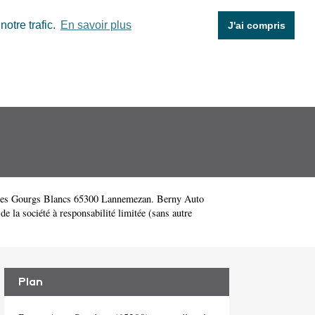
otre trafic.
En savoir plus
J'ai compris
Des Gourgs Blancs 65300 Lannemezan. Berny Auto
 la société à responsabilité limitée (sans autre
Plan