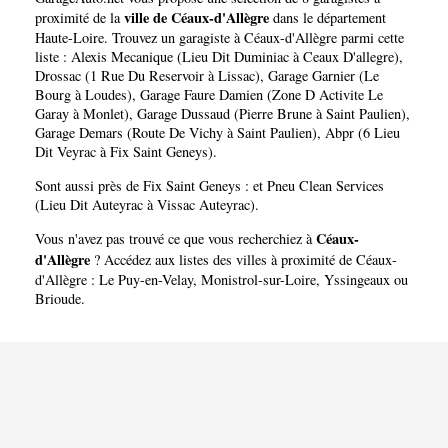
ville de Céaux-d'Allègre
proximité de la
dans le département
Haute-Loire
. Trouvez un garagiste à Céaux-d'Allègre parmi cette
liste :
Alexis Mecanique (Lieu Dit Duminiac à Ceaux D'allegre)
,
Drossac (1 Rue Du Reservoir à Lissac)
,
Garage Garnier (Le
Bourg à Loudes)
,
Garage Faure Damien (Zone D Activite Le
Garay à Monlet)
,
Garage Dussaud (Pierre Brune à Saint Paulien)
,
Garage Demars (Route De Vichy à Saint Paulien)
,
Abpr (6 Lieu
Dit Veyrac à Fix Saint Geneys)
.
Sont aussi près de Fix Saint Geneys : et
Pneu Clean Services
(Lieu Dit Auteyrac à Vissac Auteyrac)
.
Céaux-
Vous n'avez pas trouvé ce que vous recherchiez à
d'Allègre
? Accédez aux listes des villes à proximité de Céaux-
d'Allègre :
Le Puy-en-Velay
,
Monistrol-sur-Loire
,
Yssingeaux
ou
Brioude
.