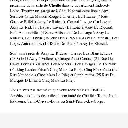
ville de Cheillé
proximité de la
dans le département
Indre-et-
Loire
. Trouvez un garagiste à Cheillé parmi cette liste :
Ajm
Services (5 La Maison Rouge à Cheille)
,
Eurl Lame (7 Rue
Gustave Eiffel à Azay Le Rideau)
,
Central Lavage (La Loge à
Azay Le Rideau)
,
Espace Lavage (La Loge à Azay Le Rideau)
,
Fmb Automobiles (4 Zone Artisanale De La Loge à Azay Le
Rideau)
,
Poli Pneus (19 Rue Denis Papin à Azay Le Rideau)
,
Les
Loges Automobiles (13 Route De Tours à Azay Le Rideau)
.
Sont aussi près de Azay Le Rideau :
Garage Les Blanchetieres
(23 Voie D Azay à Valleres)
,
Garage Auto Contact (21 Rue Des
Caves Fortes à Villaines Les Rochers)
,
Les Lavages De Touraine
(Parking Leader Price à Cinq Mars La Pile)
,
Cinq Mars Auto (59
Rue Nationale à Cinq Mars La Pile)
et
Steph Autos (25 Rue Du
Marquis D Effiat à Cinq Mars La Pile)
.
Cheillé
Vous n'avez pas trouvé ce que vous recherchiez à
?
Accédez aux listes des villes à proximité de Cheillé :
Tours
,
Joué-
lès-Tours
,
Saint-Cyr-sur-Loire
ou
Saint-Pierre-des-Corps
.