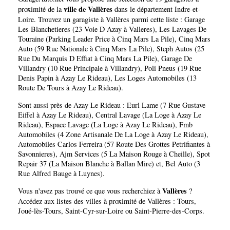
ville de Vallères
proximité de la
dans le département
Indre-et-
Loire
. Trouvez un garagiste à Vallères parmi cette liste :
Garage
Les Blanchetieres (23 Voie D Azay à Valleres)
,
Les Lavages De
Touraine (Parking Leader Price à Cinq Mars La Pile)
,
Cinq Mars
Auto (59 Rue Nationale à Cinq Mars La Pile)
,
Steph Autos (25
Rue Du Marquis D Effiat à Cinq Mars La Pile)
,
Garage De
Villandry (10 Rue Principale à Villandry)
,
Poli Pneus (19 Rue
Denis Papin à Azay Le Rideau)
,
Les Loges Automobiles (13
Route De Tours à Azay Le Rideau)
.
Sont aussi près de Azay Le Rideau :
Eurl Lame (7 Rue Gustave
Eiffel à Azay Le Rideau)
,
Central Lavage (La Loge à Azay Le
Rideau)
,
Espace Lavage (La Loge à Azay Le Rideau)
,
Fmb
Automobiles (4 Zone Artisanale De La Loge à Azay Le Rideau)
,
Automobiles Carlos Ferreira (57 Route Des Grottes Petrifiantes à
Savonnieres)
,
Ajm Services (5 La Maison Rouge à Cheille)
,
Spot
Repair 37 (La Maison Blanche à Ballan Mire)
et,
Bel Auto (3
Rue Alfred Bauge à Luynes)
.
Vallères
Vous n'avez pas trouvé ce que vous recherchiez à
?
Accédez aux listes des villes à proximité de Vallères :
Tours
,
Joué-lès-Tours
,
Saint-Cyr-sur-Loire
ou
Saint-Pierre-des-Corps
.