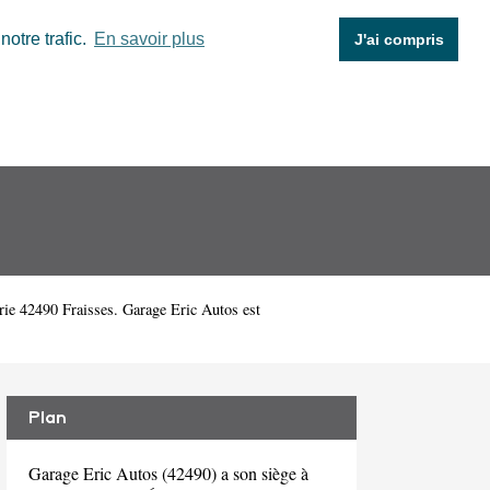
otre trafic.
En savoir plus
J'ai compris
rie 42490 Fraisses. Garage Eric Autos est
Plan
Garage Eric Autos (42490) a son siège à