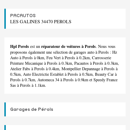
PACAUTOS
LES GALINES 34470 PEROLS
Hpl Perols
réparateur de voitures à Perols
est un
. Nous vous
proposons également une sélection de garages auto à Perols :
Hz
Auto
à Perols à 0km,
Feu Vert
à Perols à 0.2km,
Carrosserie
Peinture Mecanique
à Perols à 0.3km,
Pacautos
à Perols à 0.3km,
Atelier Fabs
à Perols à 0.4km,
Montpellier Depannage
à Perols à
0.5km,
Auto Electrictie Establet
à Perols à 0.5km,
Beauty Car
à
Perols à 0.7km,
Automeca 34
à Perols à 0.9km et
Speedy France
Sas
à Perols à 1.1km.
Garages de Pérols