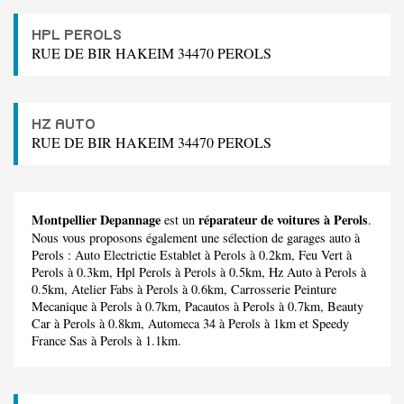
HPL PEROLS
RUE DE BIR HAKEIM 34470 PEROLS
HZ AUTO
RUE DE BIR HAKEIM 34470 PEROLS
Montpellier Depannage
réparateur de voitures à Perols
est un
.
Nous vous proposons également une sélection de garages auto à
Perols :
Auto Electrictie Establet
à Perols à 0.2km,
Feu Vert
à
Perols à 0.3km,
Hpl Perols
à Perols à 0.5km,
Hz Auto
à Perols à
0.5km,
Atelier Fabs
à Perols à 0.6km,
Carrosserie Peinture
Mecanique
à Perols à 0.7km,
Pacautos
à Perols à 0.7km,
Beauty
Car
à Perols à 0.8km,
Automeca 34
à Perols à 1km et
Speedy
France Sas
à Perols à 1.1km.