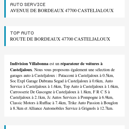
AUTO SERVICE
AVENUE DE BORDEAUX 47700 CASTELJALOUX
TOP AUTO
ROUTE DE BORDEAUX 47700 CASTELJALOUX
Indivision Villabonna
réparateur de voitures à
est un
Casteljaloux
. Nous vous proposons également une sélection de
garages auto à Casteljaloux :
Patacconi
à Casteljaloux à 0.5km,
Soc Expl Garage Dubrana Segad
à Casteljaloux à 0.6km,
Auto
Service
à Casteljaloux à 1.6km,
Top Auto
à Casteljaloux à 1.6km,
Carrosserie De Gascogne
à Casteljaloux à 1.8km,
F R C S
à
Casteljaloux à 2.1km,
Jc Autos Services
à Pompogne à 6.9km,
Classic Motors
à Ruffiac à 7.4km,
Trike Auto Passion
à Bouglon
à 8.3km et
Alliance Automobiles Service
à Grignols à 12.7km.