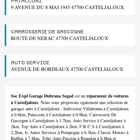
PATACCONI
9 AVENUE DU 8 MAI 1945 47700 CASTELJALOUX
CARROSSERIE DE GASCOGNE
ROUTE DE NERAC 47700 CASTELJALOUX
AUTO SERVICE
AVENUE DE BORDEAUX 47700 CASTELJALOUX
Soc Expl Garage Dubrana Segad
réparateur de voitures
est un
à Casteljaloux
. Nous vous proposons également une sélection de
garages auto à Casteljaloux :
Indivision Villabonna
à Casteljaloux
à 0.6km,
Patacconi
à Casteljaloux à 0.9km,
Carrosserie De
Gascogne
à Casteljaloux à 1.7km,
Auto Service
à Casteljaloux à
2km,
Top Auto
à Casteljaloux à 2km,
F R C S
à Casteljaloux à
2.2km,
Jc Autos Services
à Pompogne à 6.3km,
Classic Motors
à
Ruffiac à 7.8km,
Trike Auto Passion
à Bouglon à 8.8km et