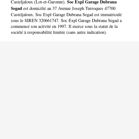
SEGAD
Soc Expl Garage Dubrana
Casteljaloux
(
Lot-et-Garonne
).
Segad
est domicilié au 37 Avenue Joseph Turroques 47700
Casteljaloux. Soc Expl Garage Dubrana Segad est immatriculé
sous le SIREN 320661747. Soc Expl Garage Dubrana Segad a
commencé son activité en 1997. Il exerce sous la statut de la
société à responsabilité limitée (sans autre indication).