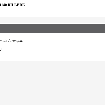
4140 BILLERE
km de Jurançon)
U