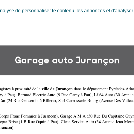
nalyse de personnaliser le contenu, les annonces et d'analyser n
Garage auto Jurançon
ville de Jurançon
gistes à proximité de la
dans le département
Pyrénées-Atla
ny à Pau)
,
Bernard Electric Auto (9 Rue Camy à Pau)
,
Lf 64 Auto (30 Avenue 
ar (24 Rue Gensemin à Billere)
,
Sarl Carrosserie Bourg (Avenue Des Vallees
Corps Franc Pommies à Jurancon)
,
Garage A M A (30 Rue Du Capitaine Guyn
epar Brise (1 B Rue Oquin à Pau)
,
Clean Service Auto (34 Avenue Jean Merm
urancon)
.