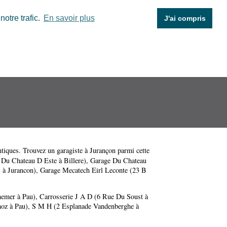
otre trafic.
En savoir plus
J'ai compris
ntiques
. Trouvez un garagiste à Jurançon parmi cette
Du Chateau D Este à Billere)
,
Garage Du Chateau
 à Jurancon)
,
Garage Mecatech Eirl Leconte (23 B
emer à Pau)
,
Carrosserie J A D (6 Rue Du Soust à
oz à Pau)
,
S M H (2 Esplanade Vandenberghe à