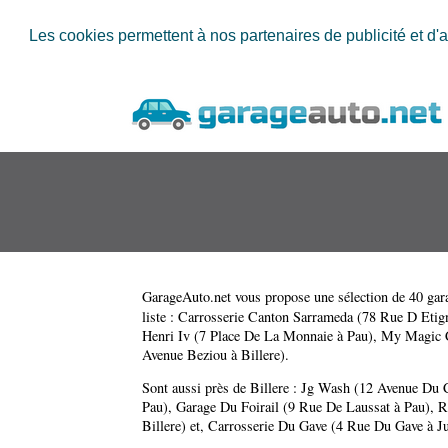
Les cookies permettent à nos partenaires de publicité et d'a
GarageAuto.net
vous propose une sélection de 40 gara
liste :
Carrosserie Canton Sarrameda (78 Rue D Etig
Henri Iv (7 Place De La Monnaie à Pau)
,
My Magic C
Avenue Beziou à Billere)
.
Sont aussi près de Billere :
Jg Wash (12 Avenue Du 
Pau)
,
Garage Du Foirail (9 Rue De Laussat à Pau)
,
R
Billere)
et,
Carrosserie Du Gave (4 Rue Du Gave à J