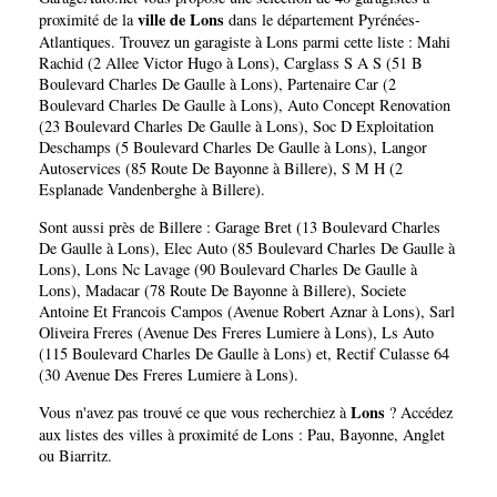
ville de Lons
proximité de la
dans le département
Pyrénées-
Atlantiques
. Trouvez un garagiste à Lons parmi cette liste :
Mahi
Rachid (2 Allee Victor Hugo à Lons)
,
Carglass S A S (51 B
Boulevard Charles De Gaulle à Lons)
,
Partenaire Car (2
Boulevard Charles De Gaulle à Lons)
,
Auto Concept Renovation
(23 Boulevard Charles De Gaulle à Lons)
,
Soc D Exploitation
Deschamps (5 Boulevard Charles De Gaulle à Lons)
,
Langor
Autoservices (85 Route De Bayonne à Billere)
,
S M H (2
Esplanade Vandenberghe à Billere)
.
Sont aussi près de Billere :
Garage Bret (13 Boulevard Charles
De Gaulle à Lons)
,
Elec Auto (85 Boulevard Charles De Gaulle à
Lons)
,
Lons Nc Lavage (90 Boulevard Charles De Gaulle à
Lons)
,
Madacar (78 Route De Bayonne à Billere)
,
Societe
Antoine Et Francois Campos (Avenue Robert Aznar à Lons)
,
Sarl
Oliveira Freres (Avenue Des Freres Lumiere à Lons)
,
Ls Auto
(115 Boulevard Charles De Gaulle à Lons)
et,
Rectif Culasse 64
(30 Avenue Des Freres Lumiere à Lons)
.
Lons
Vous n'avez pas trouvé ce que vous recherchiez à
? Accédez
aux listes des villes à proximité de Lons :
Pau
,
Bayonne
,
Anglet
ou
Biarritz
.