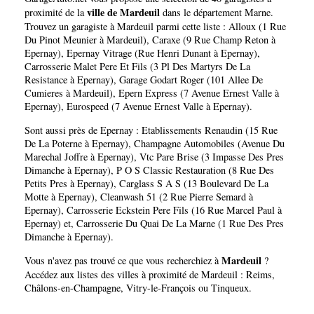
ville de Mardeuil
proximité de la
dans le département
Marne
.
Trouvez un garagiste à Mardeuil parmi cette liste :
Alloux (1 Rue
Du Pinot Meunier à Mardeuil)
,
Caraxe (9 Rue Champ Reton à
Epernay)
,
Epernay Vitrage (Rue Henri Dunant à Epernay)
,
Carrosserie Malet Pere Et Fils (3 Pl Des Martyrs De La
Resistance à Epernay)
,
Garage Godart Roger (101 Allee De
Cumieres à Mardeuil)
,
Epern Express (7 Avenue Ernest Valle à
Epernay)
,
Eurospeed (7 Avenue Ernest Valle à Epernay)
.
Sont aussi près de Epernay :
Etablissements Renaudin (15 Rue
De La Poterne à Epernay)
,
Champagne Automobiles (Avenue Du
Marechal Joffre à Epernay)
,
Vtc Pare Brise (3 Impasse Des Pres
Dimanche à Epernay)
,
P O S Classic Restauration (8 Rue Des
Petits Pres à Epernay)
,
Carglass S A S (13 Boulevard De La
Motte à Epernay)
,
Cleanwash 51 (2 Rue Pierre Semard à
Epernay)
,
Carrosserie Eckstein Pere Fils (16 Rue Marcel Paul à
Epernay)
et,
Carrosserie Du Quai De La Marne (1 Rue Des Pres
Dimanche à Epernay)
.
Mardeuil
Vous n'avez pas trouvé ce que vous recherchiez à
?
Accédez aux listes des villes à proximité de Mardeuil :
Reims
,
Châlons-en-Champagne
,
Vitry-le-François
ou
Tinqueux
.