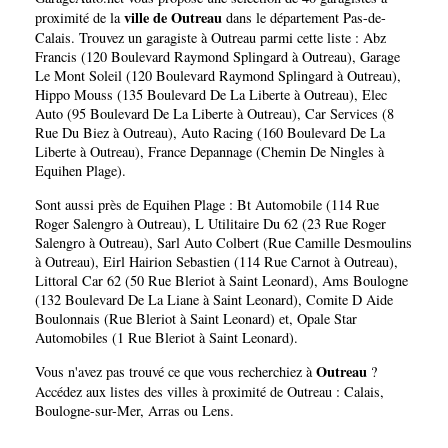
ville de Outreau
proximité de la
dans le département
Pas-de-
Calais
. Trouvez un garagiste à Outreau parmi cette liste :
Abz
Francis (120 Boulevard Raymond Splingard à Outreau)
,
Garage
Le Mont Soleil (120 Boulevard Raymond Splingard à Outreau)
,
Hippo Mouss (135 Boulevard De La Liberte à Outreau)
,
Elec
Auto (95 Boulevard De La Liberte à Outreau)
,
Car Services (8
Rue Du Biez à Outreau)
,
Auto Racing (160 Boulevard De La
Liberte à Outreau)
,
France Depannage (Chemin De Ningles à
Equihen Plage)
.
Sont aussi près de Equihen Plage :
Bt Automobile (114 Rue
Roger Salengro à Outreau)
,
L Utilitaire Du 62 (23 Rue Roger
Salengro à Outreau)
,
Sarl Auto Colbert (Rue Camille Desmoulins
à Outreau)
,
Eirl Hairion Sebastien (114 Rue Carnot à Outreau)
,
Littoral Car 62 (50 Rue Bleriot à Saint Leonard)
,
Ams Boulogne
(132 Boulevard De La Liane à Saint Leonard)
,
Comite D Aide
Boulonnais (Rue Bleriot à Saint Leonard)
et,
Opale Star
Automobiles (1 Rue Bleriot à Saint Leonard)
.
Outreau
Vous n'avez pas trouvé ce que vous recherchiez à
?
Accédez aux listes des villes à proximité de Outreau :
Calais
,
Boulogne-sur-Mer
,
Arras
ou
Lens
.