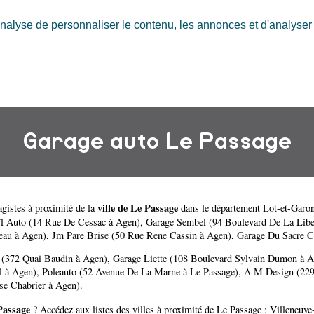
nalyse de personnaliser le contenu, les annonces et d'analyser n
Garage auto Le Passage
ville de Le Passage
gistes à proximité de la
dans le département
Lot-et-Garo
l Auto (14 Rue De Cessac à Agen)
,
Garage Sembel (94 Boulevard De La Libe
eau à Agen)
,
Jm Pare Brise (50 Rue Rene Cassin à Agen)
,
Garage Du Sacre C
 (372 Quai Baudin à Agen)
,
Garage Liette (108 Boulevard Sylvain Dumon à 
il à Agen)
,
Poleauto (52 Avenue De La Marne à Le Passage)
,
A M Design (229
se Chabrier à Agen)
.
Passage
? Accédez aux listes des villes à proximité de Le Passage :
Villeneuve