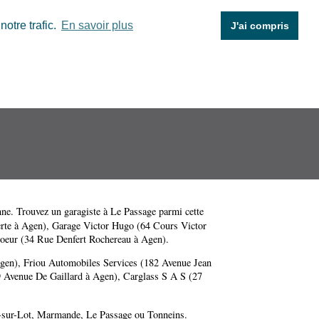
otre trafic.
En savoir plus
J'ai compris
nne
. Trouvez un garagiste à Le Passage parmi cette
rte à Agen)
,
Garage Victor Hugo (64 Cours Victor
oeur (34 Rue Denfert Rochereau à Agen)
.
Agen)
,
Friou Automobiles Services (182 Avenue Jean
 Avenue De Gaillard à Agen)
,
Carglass S A S (27
-sur-Lot
,
Marmande
,
Le Passage
ou
Tonneins
.