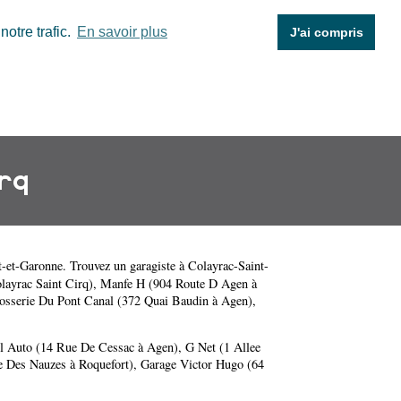
otre trafic.
En savoir plus
J'ai compris
rq
t-et-Garonne
. Trouvez un garagiste à Colayrac-Saint-
layrac Saint Cirq)
,
Manfe H (904 Route D Agen à
osserie Du Pont Canal (372 Quai Baudin à Agen)
,
l Auto (14 Rue De Cessac à Agen)
,
G Net (1 Allee
e Des Nauzes à Roquefort)
,
Garage Victor Hugo (64