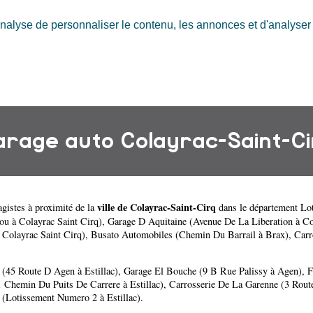
nalyse de personnaliser le contenu, les annonces et d'analyser n
arage auto Colayrac-Saint-Ci
ville de Colayrac-Saint-Cirq
gistes à proximité de la
dans le département
Lo
u à Colayrac Saint Cirq)
,
Garage D Aquitaine (Avenue De La Liberation à Co
Colayrac Saint Cirq)
,
Busato Automobiles (Chemin Du Barrail à Brax)
,
Carr
s (45 Route D Agen à Estillac)
,
Garage El Bouche (9 B Rue Palissy à Agen)
,
F
1 Chemin Du Puits De Carrere à Estillac)
,
Carrosserie De La Garenne (3 Rout
(Lotissement Numero 2 à Estillac)
.