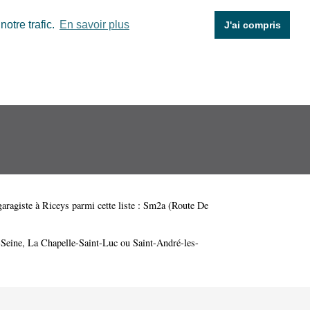
otre trafic.
En savoir plus
J'ai compris
aragiste à Riceys parmi cette liste :
Sm2a (Route De
-Seine
,
La Chapelle-Saint-Luc
ou
Saint-André-les-