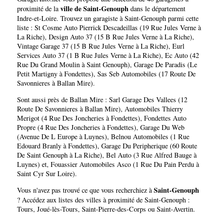
ville de Saint-Genouph
proximité de la
dans le département
Indre-et-Loire
. Trouvez un garagiste à Saint-Genouph parmi cette
liste :
St Cosme Auto Pierrick Descadeillas (19 Rue Jules Verne à
La Riche)
,
Design Auto 37 (15 B Rue Jules Verne à La Riche)
,
Vintage Garage 37 (15 B Rue Jules Verne à La Riche)
,
Eurl
Services Auto 37 (1 B Rue Jules Verne à La Riche)
,
Ec Auto (42
Rue Du Grand Moulin à Saint Genouph)
,
Garage De Paradis (Le
Petit Martigny à Fondettes)
,
Sas Seb Automobiles (17 Route De
Savonnieres à Ballan Mire)
.
Sont aussi près de Ballan Mire :
Sarl Garage Des Vallees (12
Route De Savonnieres à Ballan Mire)
,
Automobiles Thierry
Merigot (4 Rue Des Joncheries à Fondettes)
,
Fondettes Auto
Propre (4 Rue Des Joncheries à Fondettes)
,
Garage Du Web
(Avenue De L Europe à Luynes)
,
Belnou Automobiles (1 Rue
Edouard Branly à Fondettes)
,
Garage Du Peripherique (60 Route
De Saint Genouph à La Riche)
,
Bel Auto (3 Rue Alfred Bauge à
Luynes)
et,
Fouassier Automobiles Asco (1 Rue Du Pain Perdu à
Saint Cyr Sur Loire)
.
Saint-Genouph
Vous n'avez pas trouvé ce que vous recherchiez à
? Accédez aux listes des villes à proximité de Saint-Genouph :
Tours
,
Joué-lès-Tours
,
Saint-Pierre-des-Corps
ou
Saint-Avertin
.