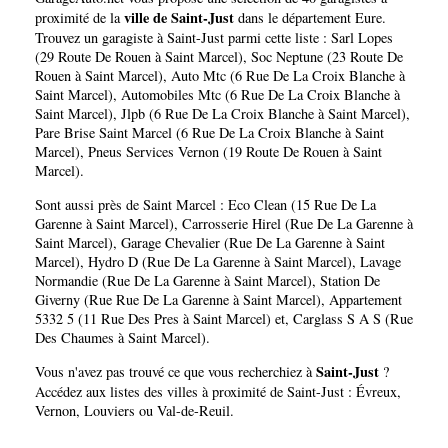
ville de Saint-Just
proximité de la
dans le département
Eure
.
Trouvez un garagiste à Saint-Just parmi cette liste :
Sarl Lopes
(29 Route De Rouen à Saint Marcel)
,
Soc Neptune (23 Route De
Rouen à Saint Marcel)
,
Auto Mtc (6 Rue De La Croix Blanche à
Saint Marcel)
,
Automobiles Mtc (6 Rue De La Croix Blanche à
Saint Marcel)
,
Jlpb (6 Rue De La Croix Blanche à Saint Marcel)
,
Pare Brise Saint Marcel (6 Rue De La Croix Blanche à Saint
Marcel)
,
Pneus Services Vernon (19 Route De Rouen à Saint
Marcel)
.
Sont aussi près de Saint Marcel :
Eco Clean (15 Rue De La
Garenne à Saint Marcel)
,
Carrosserie Hirel (Rue De La Garenne à
Saint Marcel)
,
Garage Chevalier (Rue De La Garenne à Saint
Marcel)
,
Hydro D (Rue De La Garenne à Saint Marcel)
,
Lavage
Normandie (Rue De La Garenne à Saint Marcel)
,
Station De
Giverny (Rue Rue De La Garenne à Saint Marcel)
,
Appartement
5332 5 (11 Rue Des Pres à Saint Marcel)
et,
Carglass S A S (Rue
Des Chaumes à Saint Marcel)
.
Saint-Just
Vous n'avez pas trouvé ce que vous recherchiez à
?
Accédez aux listes des villes à proximité de Saint-Just :
Évreux
,
Vernon
,
Louviers
ou
Val-de-Reuil
.