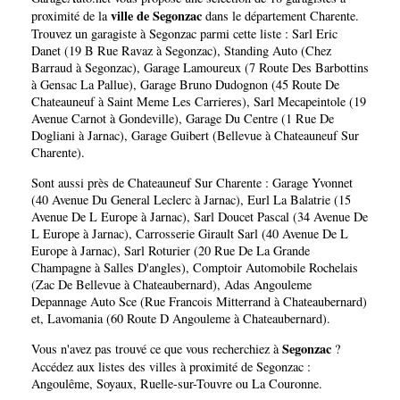
ville de Segonzac
proximité de la
dans le département
Charente
.
Trouvez un garagiste à Segonzac parmi cette liste :
Sarl Eric
Danet (19 B Rue Ravaz à Segonzac)
,
Standing Auto (Chez
Barraud à Segonzac)
,
Garage Lamoureux (7 Route Des Barbottins
à Gensac La Pallue)
,
Garage Bruno Dudognon (45 Route De
Chateauneuf à Saint Meme Les Carrieres)
,
Sarl Mecapeintole (19
Avenue Carnot à Gondeville)
,
Garage Du Centre (1 Rue De
Dogliani à Jarnac)
,
Garage Guibert (Bellevue à Chateauneuf Sur
Charente)
.
Sont aussi près de Chateauneuf Sur Charente :
Garage Yvonnet
(40 Avenue Du General Leclerc à Jarnac)
,
Eurl La Balatrie (15
Avenue De L Europe à Jarnac)
,
Sarl Doucet Pascal (34 Avenue De
L Europe à Jarnac)
,
Carrosserie Girault Sarl (40 Avenue De L
Europe à Jarnac)
,
Sarl Roturier (20 Rue De La Grande
Champagne à Salles D'angles)
,
Comptoir Automobile Rochelais
(Zac De Bellevue à Chateaubernard)
,
Adas Angouleme
Depannage Auto Sce (Rue Francois Mitterrand à Chateaubernard)
et,
Lavomania (60 Route D Angouleme à Chateaubernard)
.
Segonzac
Vous n'avez pas trouvé ce que vous recherchiez à
?
Accédez aux listes des villes à proximité de Segonzac :
Angoulême
,
Soyaux
,
Ruelle-sur-Touvre
ou
La Couronne
.