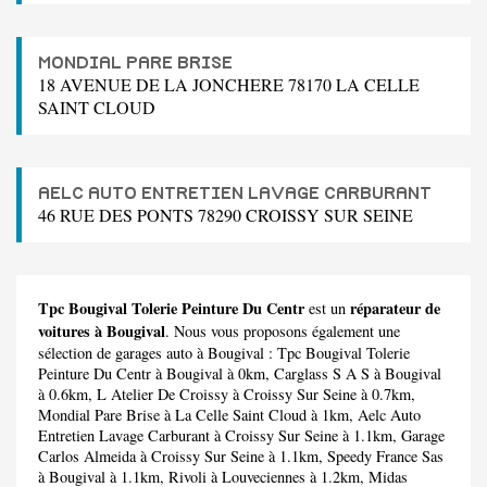
MONDIAL PARE BRISE
18 AVENUE DE LA JONCHERE 78170 LA CELLE
SAINT CLOUD
AELC AUTO ENTRETIEN LAVAGE CARBURANT
46 RUE DES PONTS 78290 CROISSY SUR SEINE
Tpc Bougival Tolerie Peinture Du Centr
réparateur de
est un
voitures à Bougival
. Nous vous proposons également une
sélection de garages auto à Bougival :
Tpc Bougival Tolerie
Peinture Du Centr
à Bougival à 0km,
Carglass S A S
à Bougival
à 0.6km,
L Atelier De Croissy
à Croissy Sur Seine à 0.7km,
Mondial Pare Brise
à La Celle Saint Cloud à 1km,
Aelc Auto
Entretien Lavage Carburant
à Croissy Sur Seine à 1.1km,
Garage
Carlos Almeida
à Croissy Sur Seine à 1.1km,
Speedy France Sas
à Bougival à 1.1km,
Rivoli
à Louveciennes à 1.2km,
Midas