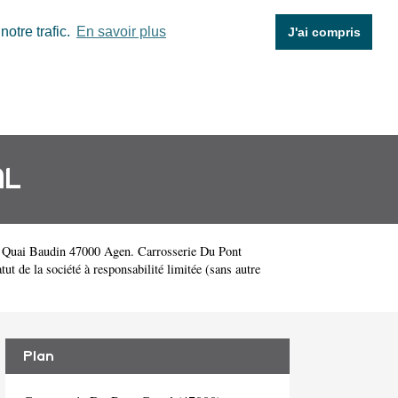
otre trafic.
En savoir plus
J'ai compris
AL
2 Quai Baudin 47000 Agen. Carrosserie Du Pont
 de la société à responsabilité limitée (sans autre
Plan