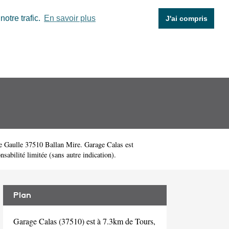
otre trafic.
En savoir plus
J'ai compris
e Gaulle 37510 Ballan Mire. Garage Calas est
abilité limitée (sans autre indication).
Plan
Garage Calas (37510) est à 7.3km de Tours,