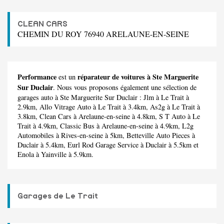
CLEAN CARS
CHEMIN DU ROY 76940 ARELAUNE-EN-SEINE
Performance
réparateur de voitures à Ste Marguerite
est un
Sur Duclair
. Nous vous proposons également une sélection de
garages auto à Ste Marguerite Sur Duclair :
Jlm
à Le Trait à
2.9km,
Allo Vitrage Auto
à Le Trait à 3.4km,
As2g
à Le Trait à
3.8km,
Clean Cars
à Arelaune-en-seine à 4.8km,
S T Auto
à Le
Trait à 4.9km,
Classic Bus
à Arelaune-en-seine à 4.9km,
L2g
Automobiles
à Rives-en-seine à 5km,
Betteville Auto Pieces
à
Duclair à 5.4km,
Eurl Rod Garage Service
à Duclair à 5.5km et
Enola
à Yainville à 5.9km.
Garages de Le Trait