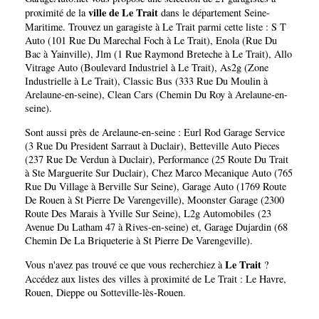
ville de Le Trait
proximité de la
dans le département
Seine-
Maritime
. Trouvez un garagiste à Le Trait parmi cette liste :
S T
Auto (101 Rue Du Marechal Foch à Le Trait)
,
Enola (Rue Du
Bac à Yainville)
,
Jlm (1 Rue Raymond Breteche à Le Trait)
,
Allo
Vitrage Auto (Boulevard Industriel à Le Trait)
,
As2g (Zone
Industrielle à Le Trait)
,
Classic Bus (333 Rue Du Moulin à
Arelaune-en-seine)
,
Clean Cars (Chemin Du Roy à Arelaune-en-
seine)
.
Sont aussi près de Arelaune-en-seine :
Eurl Rod Garage Service
(3 Rue Du President Sarraut à Duclair)
,
Betteville Auto Pieces
(237 Rue De Verdun à Duclair)
,
Performance (25 Route Du Trait
à Ste Marguerite Sur Duclair)
,
Chez Marco Mecanique Auto (765
Rue Du Village à Berville Sur Seine)
,
Garage Auto (1769 Route
De Rouen à St Pierre De Varengeville)
,
Moonster Garage (2300
Route Des Marais à Yville Sur Seine)
,
L2g Automobiles (23
Avenue Du Latham 47 à Rives-en-seine)
et,
Garage Dujardin (68
Chemin De La Briqueterie à St Pierre De Varengeville)
.
Le Trait
Vous n'avez pas trouvé ce que vous recherchiez à
?
Accédez aux listes des villes à proximité de Le Trait :
Le Havre
,
Rouen
,
Dieppe
ou
Sotteville-lès-Rouen
.