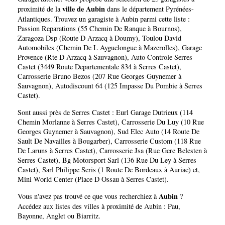
ville de Aubin
proximité de la
dans le département
Pyrénées-
Atlantiques
. Trouvez un garagiste à Aubin parmi cette liste :
Passion Reparations (55 Chemin De Ranque à Bournos)
,
Zaragoza Dsp (Route D Arzacq à Doumy)
,
Toulou David
Automobiles (Chemin De L Ayguelongue à Mazerolles)
,
Garage
Provence (Rte D Arzacq à Sauvagnon)
,
Auto Controle Serres
Castet (3449 Route Departementale 834 à Serres Castet)
,
Carrosserie Bruno Bezos (207 Rue Georges Guynemer à
Sauvagnon)
,
Autodiscount 64 (125 Impasse Du Pombie à Serres
Castet)
.
Sont aussi près de Serres Castet :
Eurl Garage Dutrieux (114
Chemin Morlanne à Serres Castet)
,
Carrosserie Du Luy (10 Rue
Georges Guynemer à Sauvagnon)
,
Sud Elec Auto (14 Route De
Sault De Navailles à Bougarber)
,
Carrosserie Custom (118 Rue
De Laruns à Serres Castet)
,
Carrosserie Jsa (Rue Gere Belesten à
Serres Castet)
,
Bg Motorsport Sarl (136 Rue Du Ley à Serres
Castet)
,
Sarl Philippe Seris (1 Route De Bordeaux à Auriac)
et,
Mini World Center (Place D Ossau à Serres Castet)
.
Aubin
Vous n'avez pas trouvé ce que vous recherchiez à
?
Accédez aux listes des villes à proximité de Aubin :
Pau
,
Bayonne
,
Anglet
ou
Biarritz
.